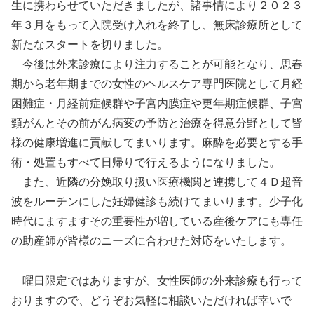
生に携わらせていただきましたが、諸事情により２０２３
年３月をもって入院受け入れを終了し、無床診療所として
新たなスタートを切りました。
今後は外来診療により注力することが可能となり、思春
期から老年期までの女性のヘルスケア専門医院として月経
困難症・月経前症候群や子宮内膜症や更年期症候群、子宮
頸がんとその前がん病変の予防と治療を得意分野として皆
様の健康増進に貢献してまいります。麻酔を必要とする手
術・処置もすべて日帰りで行えるようになりました。
また、近隣の分娩取り扱い医療機関と連携して４Ｄ超音
波をルーチンにした妊婦健診も続けてまいります。少子化
時代にますますその重要性が増している産後ケアにも専任
の助産師が皆様のニーズに合わせた対応をいたします。
曜日限定ではありますが、女性医師の外来診療も行って
おりますので、どうぞお気軽に相談いただければ幸いで